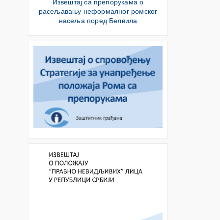
Извештај са препорукама о
расељавању неформалног ромског
насеља поред Белвила