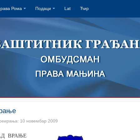
права Рома
Подаци
Lat
Ћир
Врање
реирања: 10 новембар 2009
АД ВРАЊЕ