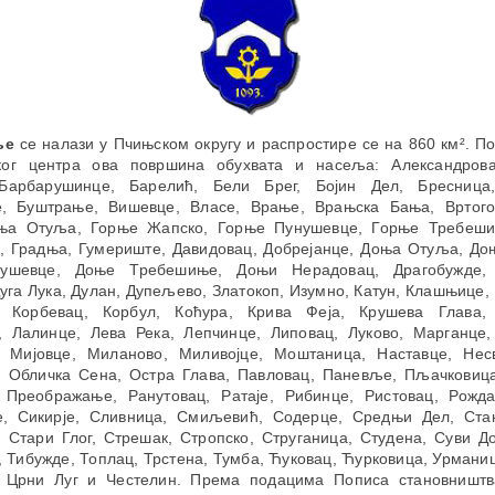
ње
се налази у Пчињском округу и распростире се на 860 км². П
ког центра ова површина обухвата и насеља: Александров
арбарушинце, Барелић, Бели Брег, Бојин Дел, Бресница,
, Буштрање, Вишевце, Власе, Врање, Врањска Бања, Вртог
ња Отуља, Горње Жапско, Горње Пунушевце, Горње Требеш
, Градња, Гумериште, Давидовац, Добрејанце, Доња Отуља, До
ушевце, Доње Требешиње, Доњи Нерадовац, Драгобужде, 
уга Лука, Дулан, Дупељево, Златокоп, Изумно, Катун, Клашњице,
 Корбевац, Корбул, Коћура, Крива Феја, Крушева Глава,
, Лалинце, Лева Река, Лепчинце, Липовац, Луково, Марганце,
, Мијовце, Миланово, Миливојце, Моштаница, Наставце, Нес
, Обличка Сена, Остра Глава, Павловац, Паневље, Пљачковица
 Преображање, Ранутовац, Ратаје, Рибинце, Ристовац, Рожда
, Сикирје, Сливница, Смиљевић, Содерце, Средњи Дел, Ста
 Стари Глог, Стрешак, Стропско, Струганица, Студена, Суви Д
 Тибужде, Топлац, Трстена, Тумба, Ћуковац, Ћурковица, Урмани
 Црни Луг и Честелин. Према подацима Пописа становништв