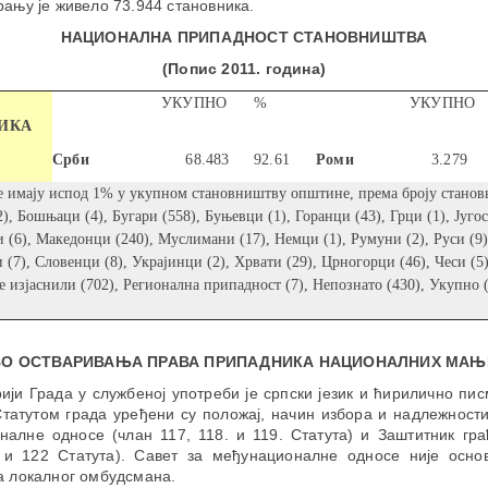
рању је живело 73.944 становника.
НАЦИОНАЛНА ПРИПАДНОСТ СТАНОВНИШТВА
(Попис 2011. година)
УКУПНО
%
УКУПНО
ИКА
Срби
68.483
92.61
Роми
3.279
е имају испод 1% у укупном становништву општине, према броју станов
), Бошњаци (4), Бугари (558), Буњевци (1), Горанци (43), Грци (1), Југо
и (6), Македонци (240), Муслимани (17), Немци (1), Румуни (2), Руси (9
и (7), Словенци (8), Украјинци (2), Хрвати (29), Црногорци (46), Чеси (5
се изјаснили (702), Регионална припадност (7), Непознато (430), Укупно 
ВО ОСТВАРИВАЊА ПРАВА ПРИПАДНИКА НАЦИОНАЛНИХ МАЊ
ији Града у службеној употреби је српски језик и ћирилично пис
Статутом града уређени су положај, начин избора и надлежност
налне односе (члан 117, 118. и 119. Статута) и Заштитник гра
. и 122 Статута). Савет за међунационалне односе није осно
а локалног омбудсмана.