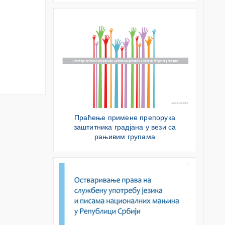
Праћење примене препорука
заштитника градјана у вези са
рањивим групама