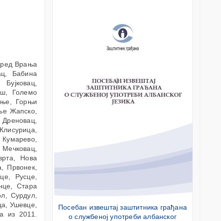
оред Врања
ац, Бабина
 Бујковац,
ош, Големо
иње, Горњи
ње Жапско,
Дреновац,
 Клисурица,
 Кумарево,
 Мечковац,
врта, Нова
, Првонек,
це, Русце,
нце, Стара
ол, Сурдул,
ца, Ушевце,
Посебан извештај заштитника грађана
а из 2011.
о службеној употреби албанског