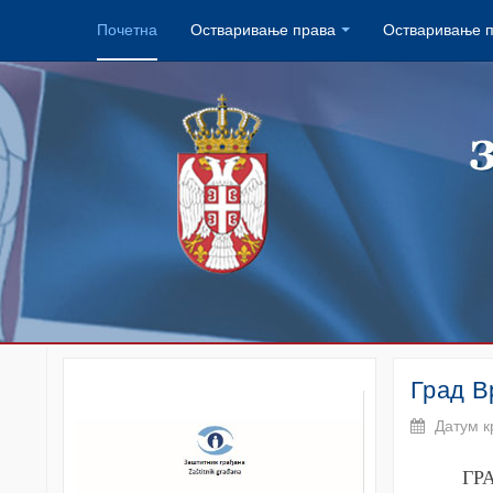
Почетна
Остваривање права
Остваривање 
Град 
Датум к
ГР