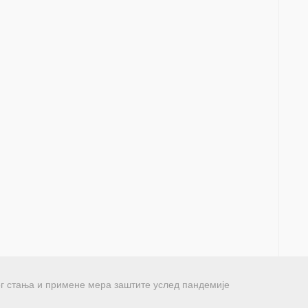
г стања и примене мера заштите услед пандемије