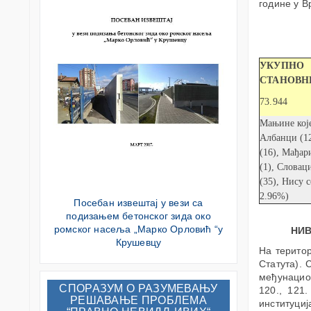
године у В
УКУПНО
СТАНОВН
73.944
Мањине кој
Албанци (12
(16), Мађар
(1), Словац
(35), Нису 
2.96%)
Посебан извештај у вези са
подизањем бетонског зида око
ромског насеља „Марко Орловић “у
НИ
Крушевцу
На територ
Статута). 
међунацио
СПОРАЗУМ О РАЗУМЕВАЊУ
120., 121
РЕШАВАЊЕ ПРОБЛЕМА
институциј