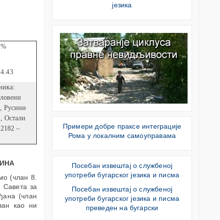
језика
%
4.43
ника:
словени
), Русини
), Остали
Примери добре праксе интеграције
(2182 –
Рома у локалним самоуправама
ИНА
Посебан извештај о службеној
употреби бугарског језика и писма
мо (члан 8.
и Савета за
Посебан извештај о службеној
ђана (члан
употреби бугарског језика и писма
ван као ни
преведен на бугарски