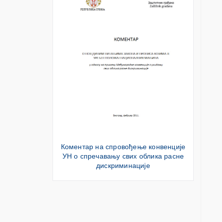
Коментар на спровођење конвенције
УН о спречавању свих облика расне
дискриминације