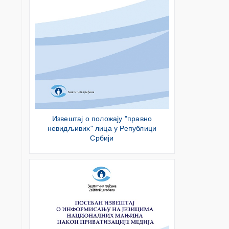
Извештај о положају "правно
невидљивих" лица у Републици
Србији