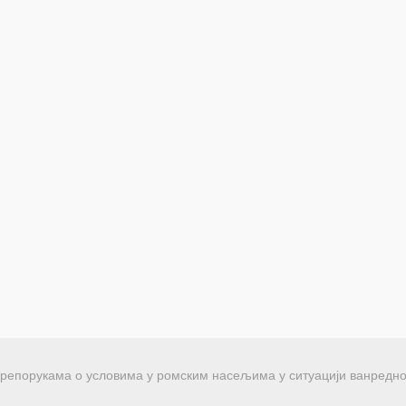
репорукама о условима у ромским насељима у ситуацији ванредно