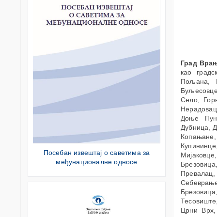
Град Вра
као градс
Пољана, Б
Буљесовце
Село, Гор
Нерадовац
Доње Пун
Дубница, Д
Копањане,
Купининце
Посебан извештај о саветима за
Мијаковце
међунационалне односе
Брезовица
Превалац,
Себеврање
Брезовица,
Тесовиште,
Црни Врх,