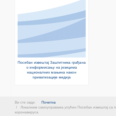
Посебан извештај Заштитника грађана
о информисању на језицима
националних мањина након
приватизације медија
Ви сте овде:
Почетна
Локалним самоуправама упућен Посебан извештај са п
коронавируса